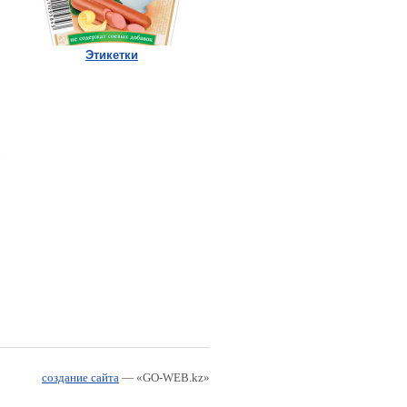
Этикетки
создание сайта
— «GO-WEB.kz»