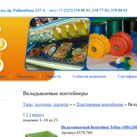
аты, пр. Райымбека 237 А
тел.: +7 (727) 378 80 91, 378 77 83, 378 80 92
нии
Партнеры
Новости
События компании
Сертифика
Вкладываемые контейнеры
Тары, поддоны, паллеты
»
»
Пластиковые контейнеры
» Вкла
1
2
3
вперед
показано 1–10 из 25
Вкладываемый Контейнер Tellus (300х20
Артикул 4570.760