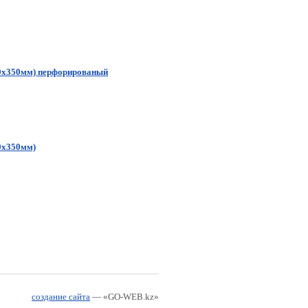
00х350мм) перфорированый
0х350мм)
создание сайта
— «GO-WEB.kz»