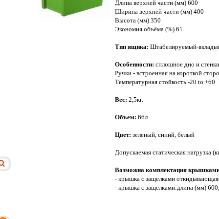
Длина верхней части (мм) 600
Ширина верхней части (мм) 400
Высота (мм) 350
Экономия объёма (%) 61
Тип ящика:
Штабелируемый-вклады
Особенности:
сплошное дно и стенки
Ручки - встроенная на короткой сторо
Температурная стойкость -20 to +60
Вес:
2,5кг.
Объем:
66л.
Цвет:
зеленый, синий, белый
Допускаемая статическая нагрузка (кг
Возможна комплектация крышками
- крышка с защелками откидывающаяс
- крышка с защелками:длина (мм) 600