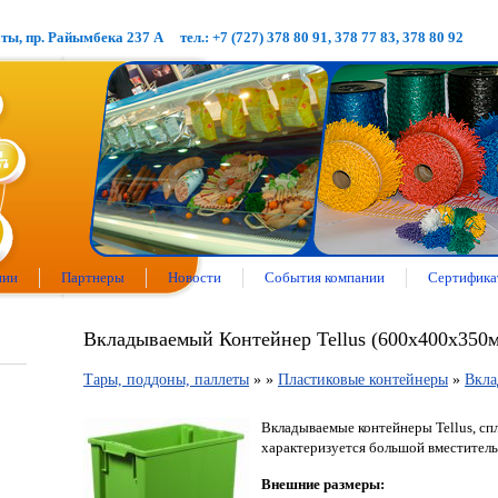
аты, пр. Райымбека 237 А
тел.: +7 (727) 378 80 91, 378 77 83, 378 80 92
нии
Партнеры
Новости
События компании
Сертифика
Вкладываемый Контейнер Tellus (600х400х350
Тары, поддоны, паллеты
»
»
Пластиковые контейнеры
»
Вкла
Вкладываемые контейнеры Tellus, с
характеризуется большой вместитель
Внешние размеры: