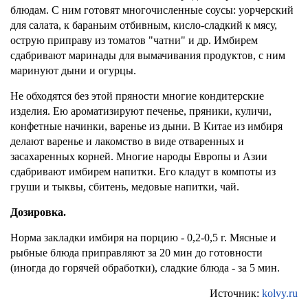
блюдам. С ним готовят многочисленные соусы: уорчерский
для салата, к бараньим отбивным, кисло-сладкий к мясу,
острую приправу из томатов "чатни" и др. Имбирем
сдабривают маринады для вымачивания продуктов, с ним
маринуют дыни и огурцы.
Не обходятся без этой пряности многие кондитерские
изделия. Ею ароматизируют печенье, пряники, куличи,
конфетные начинки, варенье из дыни. В Китае из имбиря
делают варенье и лакомство в виде отваренных и
засахаренных корней. Многие народы Европы и Азии
сдабривают имбирем напитки. Его кладут в компоты из
груши и тыквы, сбитень, медовые напитки, чай.
Дозировка.
Норма закладки имбиря на порцию - 0,2-0,5 г. Мясные и
рыбные блюда приправляют за 20 мин до готовности
(иногда до горячей обработки), сладкие блюда - за 5 мин.
Источник:
kolvy.ru