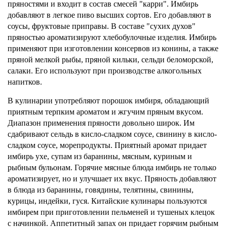
пряностями и входит в состав смесей "карри". Имбирь
добавляют в легкое пиво высших сортов. Его добавляют в
соусы, фруктовые приправы. В составе "сухих духов"
пряностью ароматизируют хлебобулочные изделия. Имбирь
применяют при изготовлении консервов из конины, а также
пряной мелкой рыбы, пряной кильки, сельди беломорской,
салаки. Его используют при производстве алкогольных
напитков.
В кулинарии употребляют порошок имбиря, обладающий
приятным терпким ароматом и жгучим пряным вкусом.
Диапазон применения пряности довольно широк. Им
сдабривают сельдь в кисло-сладком соусе, свинину в кисло-
сладком соусе, морепродукты. Приятный аромат придает
имбирь ухе, супам из баранины, мясным, куриным и
рыбным бульонам. Горячие мясные блюда имбирь не только
ароматизирует, но и улучшает их вкус. Пряность добавляют
в блюда из баранины, говядины, телятины, свинины,
курицы, индейки, гуся. Китайские кулинары пользуются
имбирем при приготовлении пельменей и тушеных клецок
с начинкой. Аппетитный запах он придает горячим рыбным