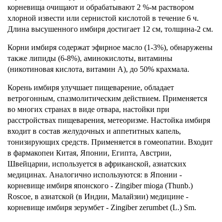
корневища очищают и обрабатывают 2 %-м раствором
хлорной извести или сернистой кислотой в течение 6 ч.
Длина высушенного имбиря достигает 12 см, толщина-2 см.
Корни имбиря содержат эфирное масло (1-3%), обнаружены
также липиды (6-8%), аминокислоты, витамины
(никотиновая кислота, витамин А), до 50% крахмала.
Корень имбиря улучшает пищеварение, обладает
ветрогонным, спазмолитическим действием. Применяется
во многих странах в виде отвара, настойки при
расстройствах пищеварения, метеоризме. Настойка имбиря
входит в состав желудочных и аппетитных капель,
тонизирующих средств. Применяется в гомеопатии. Входит
в фармакопеи Китая, Японии, Египта, Австрии,
Швейцарии, используется в африканской, азиатских
медицинах. Аналогично используются: в Японии -
корневище имбиря японского - Zingiber mioga (Thunb.)
Roscoe, в азиатской (в Индии, Малайзии) медицине -
корневище имбиря зерумбет - Zingiber zerumbet (L.) Sm.