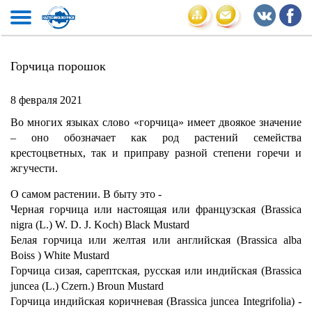
Горчица порошок
8 февраля 2021
Во многих языках слово «горчица» имеет двоякое значение
– оно обозначает как род растений семейства
крестоцветных, так и приправу разной степени горечи и
жгучести.
О самом растении. В быту это -
Черная горчица или настоящая или французская (Brassica
nigra (L.) W. D. J. Koch) Black Mustard
Белая горчица или желтая или английская (Brassica alba
Boiss ) White Mustard
Горчица сизая, сарептская, русская или индийская (Brassica
juncea (L.) Czern.) Broun Mustard
Горчица индийская коричневая (Brassica juncea Integrifolia) -