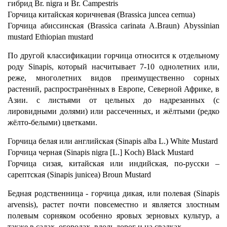
гибрид Br. nigra и Br. Campestris
Горчица китайская коричневая (Brassica juncea cernua)
Горчица абиссинская (Вrassica carinata A.Braun) Abyssinian
mustard Ethiopian mustard
По другой классификации горчица относится к отдельному
роду Sinapis, который насчитывает 7-10 однолетних или,
реже, многолетних видов преимущественно сорных
растений, распространённых в Европе, Северной Африке, в
Азии. с листьями от цельных до надрезанных (с
лировидными долями) или рассеченных, и жёлтыми (редко
жёлто-белыми) цветками.
Горчица белая или английская (Sinapis alba L.) White Mustard
Горчица черная (Sinapis nigra [L.] Koch) Black Mustard
Горчица сизая, китайская или индийская, по-русски –
сарептская (Sinapis junicea) Broun Mustard
Бедная родственница - горчица дикая, или полевая (Sinapis
arvensis), растет почти повсеместно и является злостным
полевым сорняком особенно яровых зерновых культур, а
также в садах, огородах, вдоль дорог и на свалках.