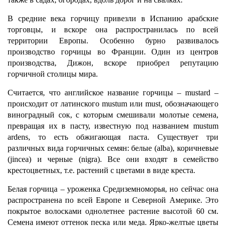
В средние века горчицу привезли в Испанию арабские
торговцы, и вскоре она распространилась по всей
территории Европы. Особенно бурно развивалось
производство горчицы во Франции. Один из центров
производства, Дижон, вскоре приобрел репутацию
горчичной столицы мира.
Считается, что английское название горчицы – mustard –
происходит от латинского mustum или must, обозначающего
виноградный сок, с которым смешивали молотые семена,
превращая их в пасту, известную под названием mustum
ardens, то есть обжигающая паста. Существует три
различных вида горчичных семян: белые (alba), коричневые
(jincea) и черные (nigra). Все они входят в семейство
крестоцветных, т.е. растений с цветами в виде креста.
Белая горчица – уроженка Средиземноморья, но сейчас она
распространена по всей Европе и Северной Америке. Это
покрытое волосками однолетнее растение высотой 60 см.
Семена имеют оттенок песка или меда. Ярко-желтые цветы