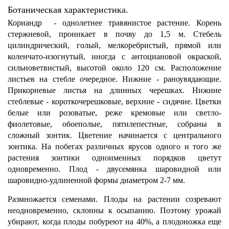
Ботаническая характеристика.
Кориандр - однолетнее травянистое растение. Корень
стержневой, проникает в почву до 1,5 м. Стебель
цилиндрический, голый, мелкоребристый, прямой или
коленчато-изогнутый, иногда с антоциановой окраской,
сильноветвистый, высотой около 120 см. Расположение
листьев на стебле очередное. Нижние - раноувядающие.
Прикорневые листья на длинных черешках. Нижние
стеблевые - короткочерешковые, верхние - сидячие. Цветки
белые или розоватые, реже кремовые или светло-
фиолетовые, обоеполые, пятилепестные, собраны в
сложный зонтик. Цветение начинается с центрального
зонтика. На побегах различных ярусов одного и того же
растения зонтики одноименных порядков цветут
одновременно. Плод - двусемянка шаровидной или
шаровидно-удлиненной формы диаметром 2-7 мм.
Размножается семенами. Плоды на растении созревают
неодновременно, склонны к осыпанию. Поэтому урожай
убирают, когда плоды побуреют на 40%, а плодоножка еще