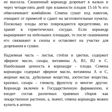
не высохла. Скошенный кориандр дозревает в валках и
через четыре-пять дней при влажности плодов 15-16 % его
обмолачивают комбайном. Семена сушат под навесом,
очищают от примесей и сдают на заготовительные пункты.
Поскольку плоды легко повреждаются вредителями, их
хранят в герметических сосудах. Если кориандр
выращивают на небольших площадях, то после скашивания
его связывают в снопы и оставляют на участке для
дозревания и сушки.
Надземная часть – листья, стебли и цветки, содержит
эфирное масло, сахара, витамины А, В1, В2 и С.
Наибольшая ценность в кориандре - плоды. Семена
кориандра содержат эфирное масло, витамины А и С,
жирные масла, дубильные вещества, азотистые вещества,
крахмал, сахара – глюкозу, фруктозу и многие другие.
Кориандр включен в Государственную фармакопею, и
входит состав различных травяных сборов как
лекарственное растение, а, значит, семена кориандра можно
купить в аптеке.