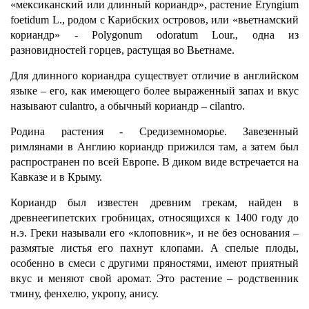
«мексиканский или длинный кориандр», растение Eryngium
foetidum L., родом с Карибских островов, или «вьетнамский
кориандр» - Polygonum odoratum Lour., одна из
разновидностей горцев, растущая во Вьетнаме.
Для длинного кориандра существует отличие в английском
языке – его, как имеющего более выраженный запах и вкус
называют culantro, а обычный кориандр – cilantro.
Родина растения - Средиземноморье. Завезенный
римлянами в Англию кориандр прижился там, а затем был
распространен по всей Европе. В диком виде встречается на
Кавказе и в Крыму.
Кориандр был известен древним грекам, найден в
древнеегипетских гробницах, относящихся к 1400 году до
н.э. Греки называли его «клоповник», и не без основания –
размятые листья его пахнут клопами. А спелые плоды,
особенно в смеси с другими пряностями, имеют приятный
вкус и меняют свой аромат. Это растение – родственник
тмину, фенхелю, укропу, анису.