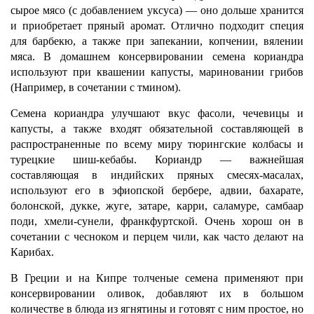
сырое мясо (с добавлением уксуса) — оно дольше хранится
и приобретает пряный аромат. Отлично подходит специя
для барбекю, а также при запекании, копчении, вялении
мяса. В домашнем консервировании семена кориандра
используют при квашении капусты, мариновании грибов
(Например, в сочетании с тмином).
Семена кориандра улучшают вкус фасоли, чечевицы и
капусты, а также входят обязательной составляющей в
распространенные по всему миру тюрингские колбасы и
турецкие шиш-кебабы. Кориандр — важнейшая
составляющая в индийских пряных смесях-масалах,
используют его в эфиопской бербере, адвии, бахарате,
болонской, дукке, жуге, затаре, карри, саламуре, самбаар
поди, хмели-сунели, франкфуртской. Очень хорош он в
сочетании с чесноком и перцем чили, как часто делают на
Карибах.
В Греции и на Кипре толченые семена применяют при
консервировании оливок, добавляют их в большом
количестве в блюда из ягнятины и готовят с ним простое, но