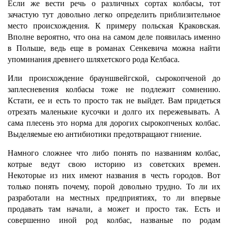
Если же вести речь о различных сортах колбасы, тот
зачастую тут довольно легко определить приблизительное
место происхождения. К примеру польская Краковская.
Вполне вероятно, что она на самом деле появилась именно
в Польше, ведь еще в романах Сенкевича можна найти
упоминания древнего шляхетского рода Келбаса.
Или происхождение брауншвейгской, сырокопченой до
заплесневения колбасы тоже не подлежит сомнению.
Кстати, ее и есть то просто так не выйдет. Вам придеться
отрезать маленькие кусочки и долго их пережевывать. А
сама плесень это норма для дорогих сырокопченых колбас.
Выделяемые ею антибиотики предотвращают гниение.
Намного сложнее что либо понять по названиям колбас,
котрые ведут свою историю из советских времен.
Некоторые из них имеют названия в честь городов. Вот
только понять почему, порой довольно трудно. То ли их
разработали на местных предприятиях, то ли впервые
продавать там начали, а может и просто так. Есть и
совершенно иной род колбас, названые по родам