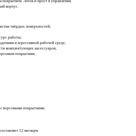
покрытием. Легок и прост в управлении.
кий корпус.
чистки твёрдых поверхностей;
;
сурс работы;
дениям и агрессивной рабочей среде;
сти комплектующих аксессуаров;
ворсовым покрытиям;
 с ворсовыми покрытиями.
оставляет 12 месяцев.