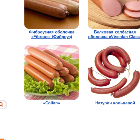
Фиброузная оболочка
Белковая колбасная
«Fibrous» (Фиброуз)
оболочка «Viscofan Class
«Colfan»
Натурин кольцевой