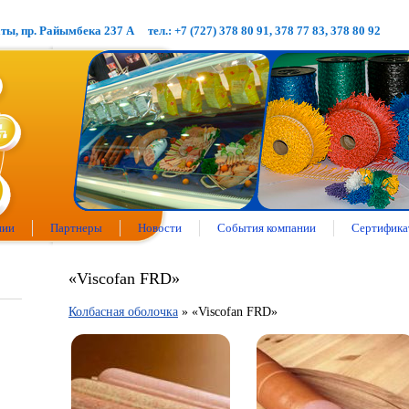
аты, пр. Райымбека 237 А
тел.: +7 (727) 378 80 91, 378 77 83, 378 80 92
нии
Партнеры
Новости
События компании
Сертифика
«Viscofan FRD»
Колбасная оболочка
» «Viscofan FRD»