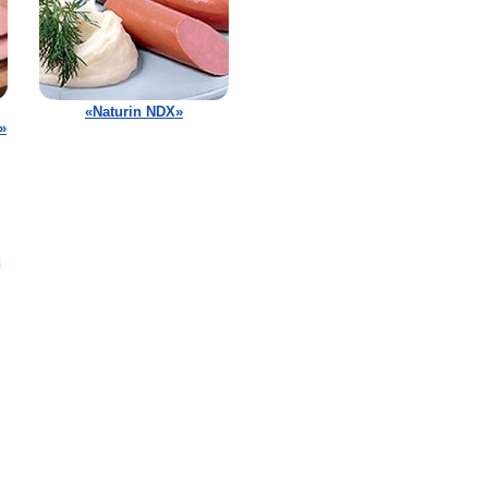
«Naturin NDX»
»