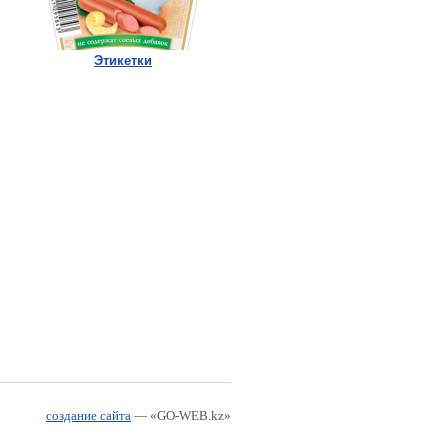
Этикетки
создание сайта
— «GO-WEB.kz»