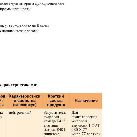
чные эмульгаторы и функциональные
 промышленности.
ия, утвержденную на Вашем
ю нашими технологами.
 характеристиками:
ров
Характеристики
Краткий
кг
и свойства
состав
Назначение
сы
(запах/вкус)
продукта
/кг
нейтральный
Загустители:
Для
сы
гуаровая
приготовления
камедь Е412,
жировой
альгинат
эмульсии 1 ФЭТ
натрия Е401,
230 Х:77
пищевые
жира:77 горячей