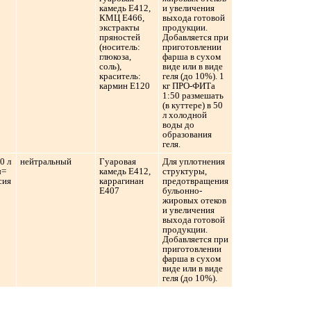
камедь Е412,
и увеличения
КМЦ Е466,
выхода готовой
экстракты
продукции.
пряностей
Добавляется при
(носитель:
приготовлении
глюкоза,
фарша в сухом
соль),
виде или в виде
краситель:
геля (до 10%). 1
кармин Е120
кг ПРО-ФИТа
1:50 размешать
(в куттере) в 50
л холодной
воды до
образования
геля.
50 л
нейтральный
Гуаровая
Для уплотнения
ы=
камедь Е412,
структуры,
сия
каррагинан
предотвращения
Е407
бульонно-
жировых отеков
и увеличения
выхода готовой
продукции.
Добавляется при
приготовлении
фарша в сухом
виде или в виде
геля (до 10%).