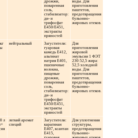
дрожжи,
воды. Для
поваренная
приготовления
соль,
паштетов,
стабилизатор:
предотвращения
ди- и
бульонно-
трифосфат
жировых отеков.
Е450/Е451,
экстракты
пряностей
/кг
нейтральный
Загустители:
Для
сы
гуаровая
приготовления
камедь Е412,
жировой
альгинат
эмульсии 1 ФЭТ
натрия Е401,
230:52,5 жира:
пшеничные
52,5 холодной
волокна,
воды. Для
пищевые
приготовления
дрожжи,
паштетов,
поваренная
предотвращения
соль,
бульонно-
стабилизатор:
жировых отеков.
ди- и
трифосфат
Е450/Е451,
экстракты
пряностей
50 л
легкий аромат
Загустители:
Для уплотнения
ы=
специй
карагинан
структуры,
сия
Е407, ксантан
предотвращения
Е415,
бульонно-
гуаровая
жировых отеков