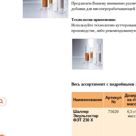
Предлагаем Вашему вниманию разли
добавки для мясоперерабатывающей
Технология применения:
Используйте технологию куттерован
производстве, либо рекомендованну
Весь ассортимент с подробными
Дози
Артикул
Наименование
ка г/
№
мас
Шаллер
75020
6,5 г
Эмульгостар
мас
ФЭТ 230 Х