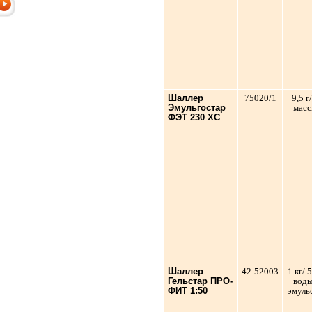
Шаллер
75020/1
9,5 г
Эмульгостар
мас
ФЭТ 230 ХС
Шаллер
42-52003
1 кг/ 
Гельстар ПРО-
вод
ФИТ 1:50
эмуль