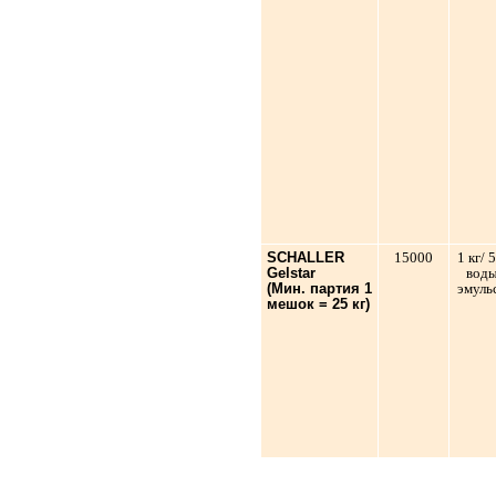
SCHALLER
15000
1 кг/ 
Gelstar
вод
(Мин. партия 1
эмуль
мешок = 25 кг)