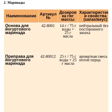
2. Маринады
Дозиров
Характеристики
Артикул
Наименование
ка г/кг
и свойства
№
массы
(запах/вкус)
Основа для
42-8001
14 г / 75 г
нейтральный без
йогуртового
воды +
постороннего
маринада
25 г
запаха
масла
Приправа для
42-80012
25 г / 75 г
ароматная смесь с
йогуртового
воды + 25
нотой перца
маринада
г масла