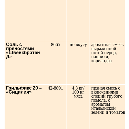
Соль с
8665
по вкусу
ароматная смесь с
пряностями
выраженной
«Швенкбратен
нотой перца,
Д»
паприки,
кориандра
Грильфикс 20 –
42-8891
4,3 кг/
пряная смесь с
«Сицилия»
100 кг
включениями
мяса
специй грубого
помола, с
ароматом
итальянской
зелени и томатов