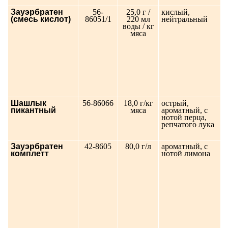
Зауэрбратен
56-
25,0 г /
кислый,
(смесь кислот)
86051/1
220 мл
нейтральный
воды / кг
мяса
Шашлык
56-86066
18,0 г/кг
острый,
пикантный
мяса
ароматный, с
нотой перца,
репчатого лука
Зауэрбратен
42-8605
80,0 г/л
ароматный, с
комплетт
нотой лимона