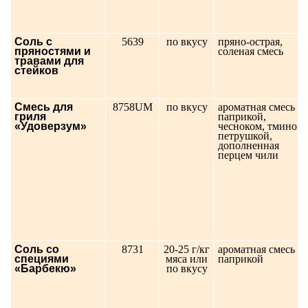
Соль с
5639
по вкусу
пряно-острая,
пряностями и
соленая смесь
травами для
стейков
Смесь для
8758UM
по вкусу
ароматная смесь с
гриля
паприкой,
«Удоверзум»
чесноком, тмином,
петрушкой,
дополненная
перцем чили
Соль со
8731
20-25 г/кг
ароматная смесь с
специями
мяса или
паприкой
«Барбекю»
по вкусу