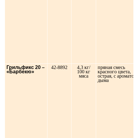
Грильфикс 20 –
42-8892
4,3 кг/
пряная смесь
«Барбекю»
100 кг
красного цвета,
мяса
острая, с ароматом
дыма