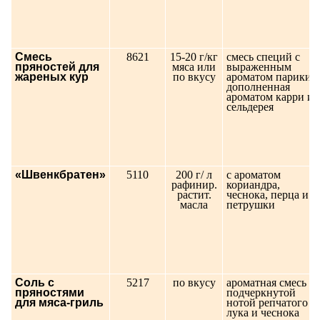
Смесь
8621
15-20 г/кг
смесь специй с
пряностей для
мяса или
выраженным
жареных кур
по вкусу
ароматом парики,
дополненная
ароматом карри и
сельдерея
«Швенкбратен»
5110
200 г/ л
c ароматом
рафинир.
кориандра,
растит.
чеснока, перца и
масла
петрушки
Соль с
5217
по вкусу
ароматная смесь с
пряностями
подчеркнутой
для мяса-гриль
нотой репчатого
лука и чеснока