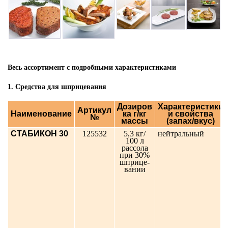
Весь ассортимент с подробными характеристиками
1. Cредства для шприцевания
Дозиров
Характеристики
Артикул
Наименование
ка г/кг
и свойства
№
массы
(запах/вкус)
СТАБИКОН 30
125532
5,3 кг/
нейтральный
100 л
рассола
при 30%
шприце-
вании