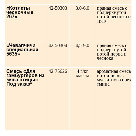
«Котлеты
42-50303
3,0-6,0
пряная смесь с
чесночные
подчеркнутой
267»
нотой чеснока и
трав
«Чевапчичи
42-50304
4,5-9,0
пряная смесь с
специальная
подчеркнутой
5635»
нотой перца и
чеснока
Смесь «Для
42-75626
4 г/кг
ароматная смесь с
гамбургеров из
массы
нотой перца,
мяса птицы»
мускатного ореха,
Под заказ*
тмина