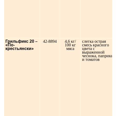
Грильфикс 20 –
42-8894
4,6 кг/
слегка острая
«По-
100 кг
смесь красного
крестьянски»
мяса
цвета с
выраженной
чеснока, паприки
и томатов