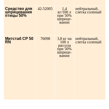
Средство для
42-52005
1,4
нейтральный,
шприцевания
кг/100 л
слегка соленый
птицы 50%
при 50%
шприце-
вании
Митстаб СР 50
76098
3,8 кг на
нейтральный,
RN
100 л
слегка соленый
рассола
при 50%
шприце-
вании