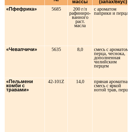
массы
(запах/вкус)
«Пфефрика»
5685
200 г/л
с ароматом
рафиниро-
паприки и перца
ванного
раст.
масла
«Чевапчичи»
5635
8,0
смесь с ароматом
перца, чеснока,
дополненная
чилийским
перцем
«Пельмени
42-101Z
14,0
пряная ароматная
комби с
смесь с яркой
травами»
нотой трав, перца