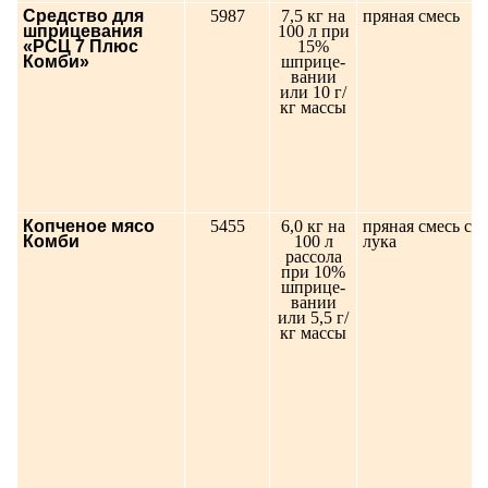
Средство для
5987
7,5 кг на
пряная смесь
шприцевания
100 л при
«РСЦ 7 Плюс
15%
Комби»
шприце-
вании
или 10 г/
кг массы
Копченое мясо
5455
6,0 кг на
пряная смесь с 
Комби
100 л
лука
рассола
при 10%
шприце-
вании
или 5,5 г/
кг массы