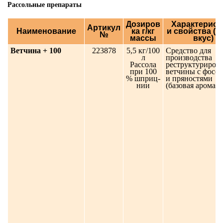
Рассольные препараты
Дозиров
Характерист
Артикул
Наименование
ка г/кг
и свойства (з
№
массы
вкус)
Ветчина + 100
223878
5,5 кг/100
Средство для
л
производства
Рассола
реструктуриров
при 100
ветчины с фосф
% шприц-
и пряностями
нии
(базовая аромати