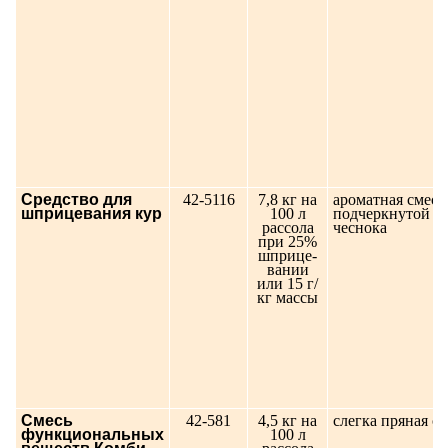
Средство для
42-5116
7,8 кг на
ароматная смесь
шприцевания кур
100 л
подчеркнутой н
рассола
чеснока
при 25%
шприце-
вании
или 15 г/
кг массы
Смесь
42-581
4,5 кг на
слегка пряная с
функциональных
100 л