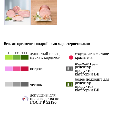
Весь ассортимент с подробными характеристиками:
душистый перец,
содержит в составе
мускат, кардамон
краситель
подходит для
рецептур
острота
продуктов
категории ВII
более подходит для
рецептур
чеснок
продуктов
категории ВII
допущены для
производства по
ГОСТ Р 52196