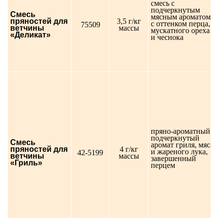
смесь с
подчеркнутым
Смесь
мясным ароматом,
пряностей для
3,5 г/кг
с оттенком перца,
75509
ветчины
массы
мускатного ореха
«Деликат»
и чеснока
пряно-ароматный,
подчеркнутый
Смесь
аромат гриля, мяса
пряностей для
4 г/кг
и жареного лука,
42-5199
ветчины
массы
завершенный
«Гриль»
перцем