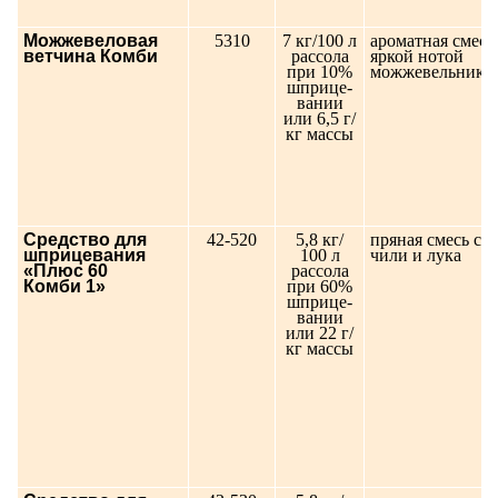
Можжевеловая
5310
7 кг/100 л
ароматная смесь,
ветчина Комби
рассола
яркой нотой
при 10%
можжевельника
шприце-
вании
или 6,5 г/
кг массы
Средство для
42-520
5,8 кг/
пряная смесь с 
шприцевания
100 л
чили и лука
«Плюс 60
рассола
Комби 1»
при 60%
шприце-
вании
или 22 г/
кг массы