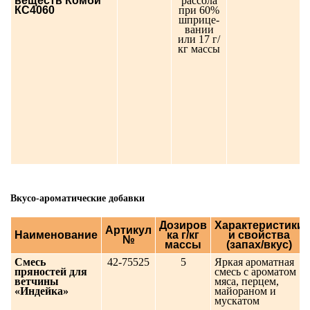
веществ Комби
рассола
КС4060
при 60%
шприце-
вании
или 17 г/
кг массы
Вкусо-ароматические добавки
Дозиров
Характеристики
Артикул
Наименование
ка г/кг
и свойства
№
массы
(запах/вкус)
Смесь
42-75525
5
Яркая ароматная
пряностей для
смесь с ароматом
ветчины
мяса, перцем,
«Индейка»
майораном и
мускатом