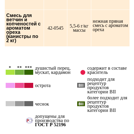
Смесь для
ветчин и
нежная пряная
копченостей с
смесь с ароматом
5,5-6 г/кг
ароматом
42-0545
ореха
массы
ореха
(канистры по
2 кг)
душистый перец,
содержит в составе
мускат, кардамон
краситель
подходит для
рецептур
острота
продуктов
категории ВII
более подходит для
рецептур
чеснок
продуктов
категории ВII
допущены для
производства по
ГОСТ Р 52196