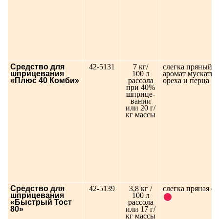
Средство для
42-5131
7 кг/
слегка пряный
шприцевания
100 л
аромат мускатно
«Плюс 40 Комби»
рассола
ореха и перца
при 40%
шприце-
вании
или 20 г/
кг массы
Средство для
42-5139
3,8 кг /
слегка пряная с
шприцевания
100 л
«Быстрый Тост
рассола
80»
или 17 г/
кг массы