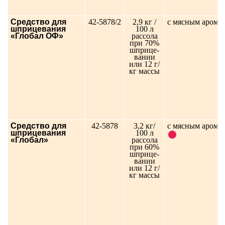
Средство для
42-5878/2
2,9 кг /
с мясным арома
шприцевания
100 л
«Глобал ОФ»
рассола
при 70%
шприце-
вании
или 12 г/
кг массы
Средство для
42-5878
3,2 кг/
с мясным арома
шприцевания
100 л
«Глобал»
рассола
при 60%
шприце-
вании
или 12 г/
кг массы