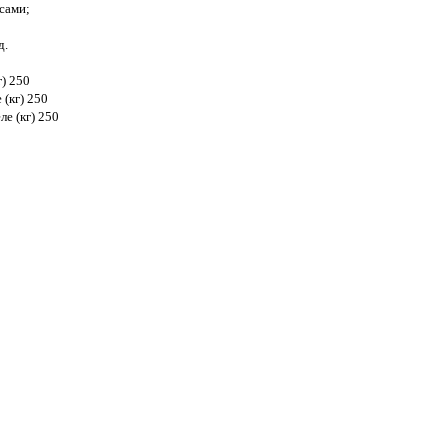
сами;
д.
г) 250
 (кг) 250
е (кг) 250