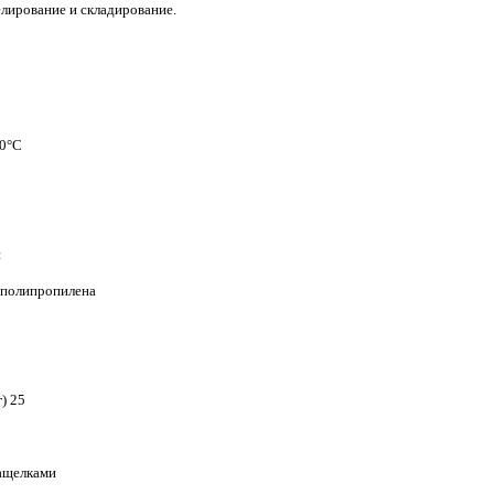
ирование и складирование.
60°C
и
 полипропилена
) 25
ащелками