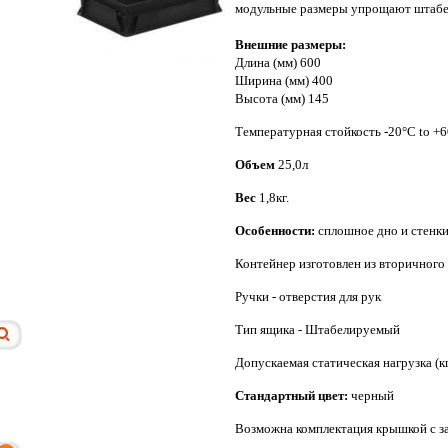
модульные размеры упрощают штабел
Внешние размеры:
Длина (мм) 600
Ширина (мм) 400
Высота (мм) 145
Температурная стойкость -20°C to +
Объем
25,0л
Вес
1,8кг.
Особенности:
сплошное дно и стенк
Контейнер изготовлен из вторичного
Ручки - отверстия для рук
Тип ящика - Штабелируемый
Допускаемая статическая нагрузка (кг
Стандартный цвет:
черный
Возможна комплектация крышкой с з