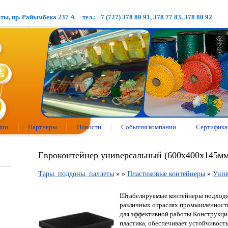
аты, пр. Райымбека 237 А
тел.: +7 (727) 378 80 91, 378 77 83, 378 80 92
нии
Партнеры
Новости
События компании
Сертифика
Евроконтейнер универсальный (600х400х145мм
Тары, поддоны, паллеты
»
»
Пластиковые контейнеры
»
Унив
Штабелируемые контейнеры подходя
различных отраслях промышленност
для эффективной работы.Конструкция
пластика, обеспечивает устойчивость