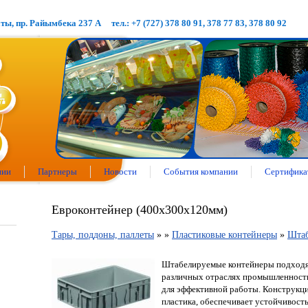
аты, пр. Райымбека 237 А
тел.: +7 (727) 378 80 91, 378 77 83, 378 80 92
нии
Партнеры
Новости
События компании
Сертифика
Евроконтейнер (400х300х120мм)
Тары, поддоны, паллеты
»
»
Пластиковые контейнеры
»
Штаб
Штабелируемые контейнеры подходя
различных отраслях промышленност
для эффективной работы. Конструкция
пластика, обеспечивает устойчивость