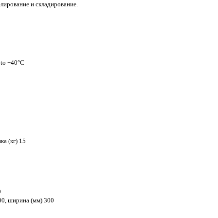
ирование и складирование.
 to +40°C
а (кг) 15
0
00, ширина (мм) 300