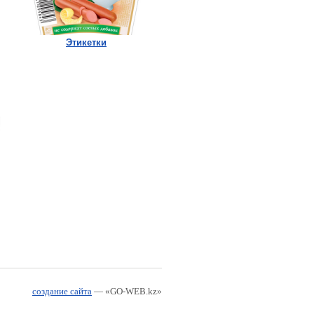
Этикетки
создание сайта
— «GO-WEB.kz»