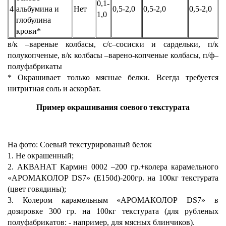
0,1-
4
альбумина и
Нет
0,5-2,0
0,5-2,0
0,5-2,0
1,0
глобулина
крови*
в/к –вареные колбасы, с/с–сосиски и сардельки, п/к
полукопченые, в/к колбасы –варено-копченые колбасы, п/ф–
полуфабрикаты
* Окрашивает только мясные белки. Всегда требуется
нитритная соль и аскорбат.
Пример окрашивания соевого текстурата
На фото: Соевый текстурированый белок
1. Не окрашенный;
2. АКВАНАТ Кармин 0002 –200 гр.+колера карамельного
«АРОМАКОЛОР DS7» (Е150d)-200гр. на 100кг текстурата
(цвет говядины);
3. Колером карамельным «АРОМАКОЛОР DS7» в
дозировке 300 гр. на 100кг текстурата (для рубленых
полуфабрикатов: - например, для мясных блинчиков).