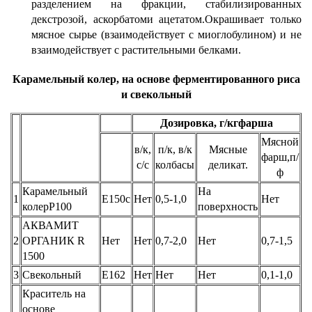
разделением на фракции, стабилизированных
декстрозой, аскорбатоми ацетатом.Окрашивает только
мясное сырье (взаимодействует с миоглобулином) и не
взаимодействует с растительными белками.
Карамельный колер, на основе ферментированного риса
и свекольный
Дозировка, г/кгфарша
Мясной
в/к,
п/к, в/к
Мясные
фарш,п/
с/с
колбасы
деликат.
ф
Карамельный
На
1
Е150с
Нет
0,5-1,0
Нет
колерР100
поверхность
АКВАМИТ
2
ОРГАНИК R
Нет
Нет
0,7-2,0
Нет
0,7-1,5
1500
3
Свекольный
Е162
Нет
Нет
Нет
0,1-1,0
Краситель на
основе