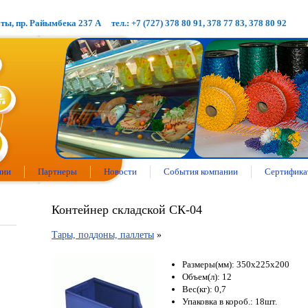
аты, пр. Райымбека 237 А
тел.: +7 (727) 378 80 91, 378 77 83, 378 80 92
нии
Партнеры
Новости
События компании
Сертифика
Контейнер складской СК-04
Тары, поддоны, паллеты
»
Размеры(мм): 350х225х200
Объем(л): 12
Вес(кг): 0,7
Упаковка в короб.: 18шт.