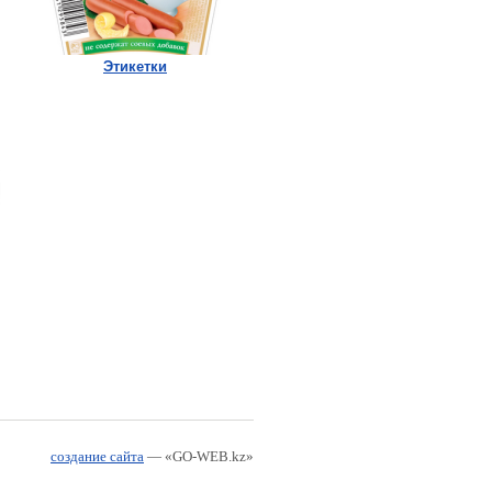
Этикетки
создание сайта
— «GO-WEB.kz»