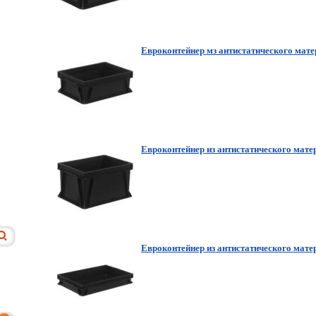
Евроконтейнер мз антистатического мат
Евроконтейнер из антистатического мате
Евроконтейнер из антистатического мате