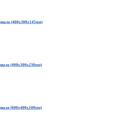
ериала (400х300х145мм)
риала (400х300х230мм)
риала (600х400х100мм)