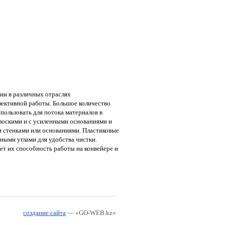
и в различных отраслях
ективной работы. Большое количество
пользовать для потока материалов в
лоскими и с усиленными основаниями и
и стенками или основаниями. Пластиковые
ными углами для удобства чистки.
т их способность работы на конвейере и
создание сайта
— «GO-WEB.kz»